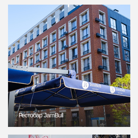
Рестобар JamBull