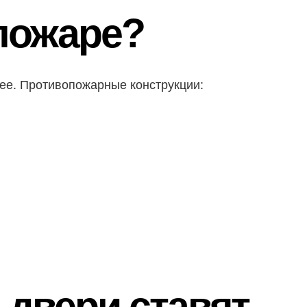
 пожаре?
рее. Противопожарные конструкции:
 двери ставят