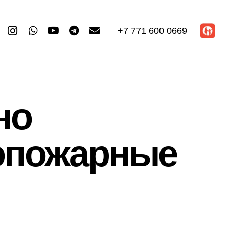
+7 771 600 0669
но
опожарные