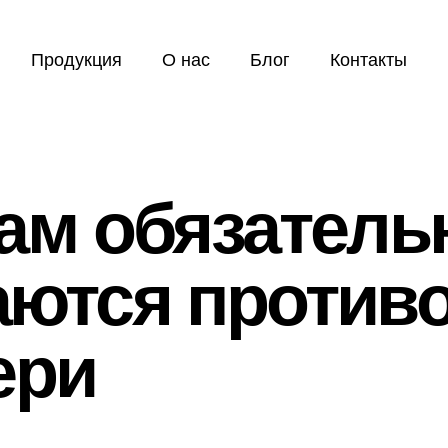
Продукция
О нас
Блог
Контакты
ам обязатель
аются против
ери