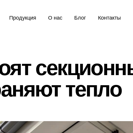
Продукция
О нас
Блог
Контакты
тоят секционн
раняют тепло