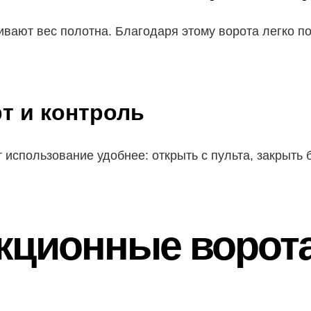
вают вес полотна. Благодаря этому ворота легко п
т и контроль
 использование удобнее: открыть с пульта, закрыть б
секционные ворот