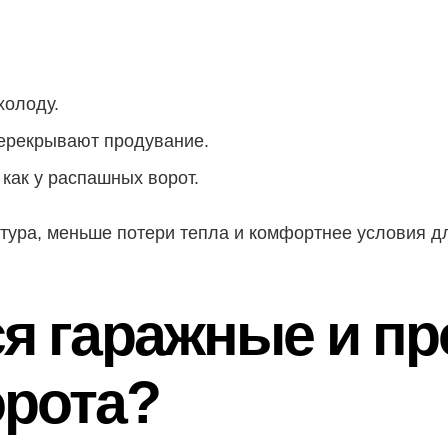
холоду.
ерекрывают продувание.
как у распашных ворот.
тура, меньше потери тепла и комфортнее условия д
ся гаражные и 
орота?